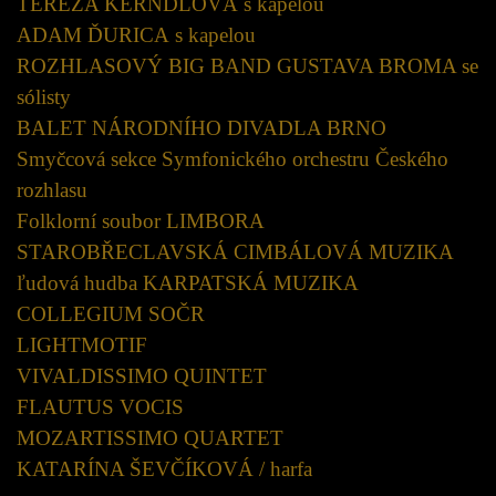
TEREZA KERNDLOVÁ s kapelou
ADAM ĎURICA s kapelou
ROZHLASOVÝ BIG BAND GUSTAVA BROMA se
sólisty
BALET NÁRODNÍHO DIVADLA BRNO
Smyčcová sekce Symfonického orchestru Českého
rozhlasu
Folklorní soubor LIMBORA
STAROBŘECLAVSKÁ CIMBÁLOVÁ MUZIKA
ľudová hudba KARPATSKÁ MUZIKA
COLLEGIUM SOČR
LIGHTMOTIF
VIVALDISSIMO QUINTET
FLAUTUS VOCIS
MOZARTISSIMO QUARTET
KATARÍNA ŠEVČÍKOVÁ / harfa