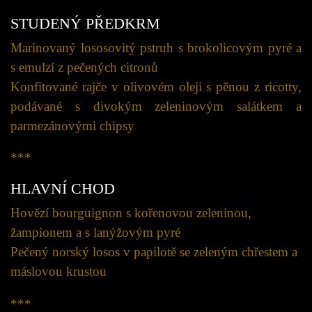
STUDENÝ PŘEDKRM
Marinovaný lososovitý pstruh s brokolicovým pyré a
s emulzí z pečených citronů
Konfitované rajče v olivovém oleji s pěnou z ricotty,
podávané s divokým zeleninovým salátkem a
parmezánovými chipsy
***
HLAVNÍ CHOD
Hovězí bourguignon s kořenovou zeleninou,
žampionem a s lanýžovým pyré
Pečený norský losos v papilotě se zeleným chřestem a
máslovou krustou
***