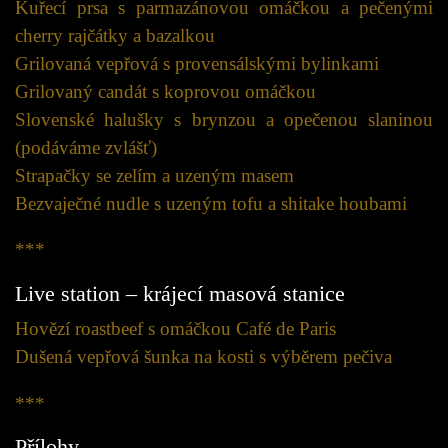
Kuřecí prsa s parmazánovou omáčkou a pečenými
cherry rajčátky a bazalkou
Grilovaná vepřová s provensálskými bylinkami
Grilovaný candát s koprovou omáčkou
Slovenské halušky s brynzou a opečenou slaninou
(podáváme zvlášť)
Strapačky se zelím a uzeným masem
Bezvaječné nudle s uzeným tofu a shitake houbami
***
Live station – krájecí masová stanice
Hovězí roastbeef s omáčkou Café de Paris
Dušená vepřová šunka na kosti s výběrem pečiva
***
Přílohy