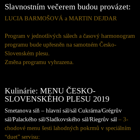
Slavnostním večerem budou provázet:
LUCIA BARMOŠOVÁ a MARTIN DEJDAR
Program v jednotlivých sálech a časový harmonogram
programu bude upřesněn na samotném Česko-
Slovenském plesu.
Změna programu vyhrazena.
Kulinárie: MENU ČESKO-
SLOVENSKÉHO PLESU 2019
Smetanova síň – hlavní sál/sál Cukrárna/Grégrův
sál/Palackého sál/Sladkovského sál/Riegrův sá
l
– 3-
chodové menu šesti lahodných pokrmů v speciálním
“duet” servisu: