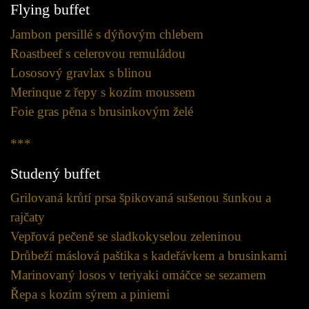
Flying buffet
Jambon persillé s dýňovým chlebem
Roastbeef s celerovou remuládou
Lososový gravlax s blinou
Merinque z řepy s kozím moussem
Foie gras pěna s brusinkovým želé
***
Studený buffet
Grilovaná krůtí prsa špikovaná sušenou šunkou a
rajčaty
Vepřová pečeně se sladkokyselou zeleninou
Drůbeží máslová paštika s kadeřávkem a brusinkami
Marinovaný losos v teriyaki omáčce se sezamem
Řepa s kozím sýrem a piniemi